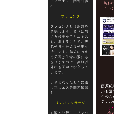
に立つエステ関連知識
美肌
3
てい
プラセンタ
プラセンタとは胎盤を
意味します。胎児に与
える栄養を含むエキス
を注射することで、美
肌効果や若返り効果を
持ちます。胎児に与え
る栄養は生命の素にも
なりますので、美肌以
外にも医学で役立って
います。
いざとなったときに役
藤原紀
に立つエステ関連知識
ルも運
4
そのた
ジナル
リンパマッサージ
け
群
血液と並行してリンパ