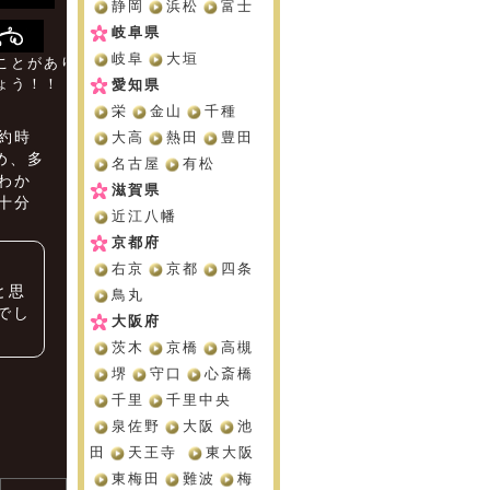
静岡
浜松
富士
岐阜県
岐阜
大垣
ことがあり
ょう！！
愛知県
栄
金山
千種
約時
大高
熱田
豊田
め、多
名古屋
有松
わか
滋賀県
十分
近江八幡
京都府
右京
京都
四条
と思
鳥丸
でし
大阪府
茨木
京橋
高槻
堺
守口
心斎橋
千里
千里中央
泉佐野
大阪
池
田
天王寺
東大阪
東梅田
難波
梅