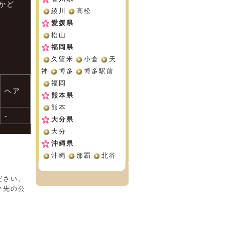
かど
綾川
高松
愛媛県
松山
福岡県
久留米
小倉
天
神
博多
博多駅前
福岡
ヘア
熊本県
熊本
-
大分県
大分
沖縄県
沖縄
那覇
北谷
ださい。
ク先の公