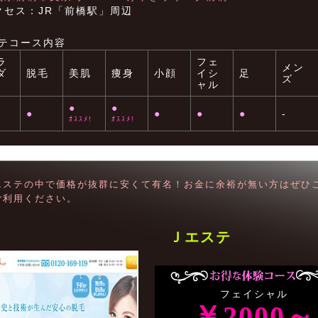
クセス：JR「前橋駅」周辺
テコース内容
ラ
フェ
メン
ダ
脱毛
美肌
痩身
小顔
イシ
足
ズ
ャル
●
●
●
●
●
●
-
ｵｽｽﾒ!
ｵｽｽﾒ!
エステの中で価格が抜群に安くて有名！お金に余裕が無い方はぜひ
ご利用ください。
Ｊエステ
フェイシャル
￥2000～