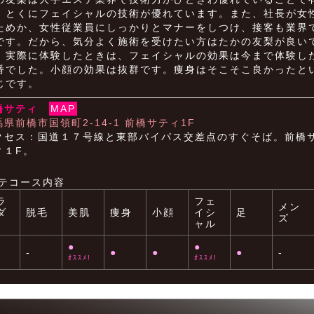
。とくにフェイシャルの技術が優れています。また、社長が女
ためか、女性従業員にしっかりとマナーをしつけ、接客も業界
です。だから、気分よく施術を受けたい方はたかの友梨が良い
。実際に体験したときは、フェイシャルの効果は今まで体験し
番でした。小顔の効果は抜群です。痩身はそこそこ良かったと
じです。
橋サティ
MAP
馬県前橋市国領町2-14-1 前橋サティ1F
クセス：国道１７号線と東部バイパス交差点のすぐそば。前橋
ィ１F。
テコース内容
ラ
フェ
メン
ダ
脱毛
美肌
痩身
小顔
イシ
足
ズ
ャル
●
●
-
●
●
●
-
ｵｽｽﾒ!
ｵｽｽﾒ!