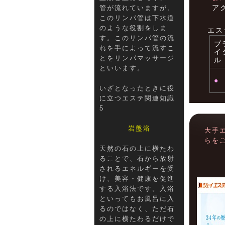
ア
管が流れていますが、
このリンパ管は下水道
のような役割をしま
エス
す。このリンパ管の流
ブ
れを手によって流すこ
イ
とをリンパマッサージ
ル
といいます。
●
いざとなったときに役
に立つエステ関連知識
5
岩盤浴
大手
らを
天然の石の上に横たわ
ることで、石から放射
されるエネルギーを受
け、美容・健康を促進
する入浴法です。入浴
といってもお風呂に入
るのではなく、ただ石
の上に横たわるだけで