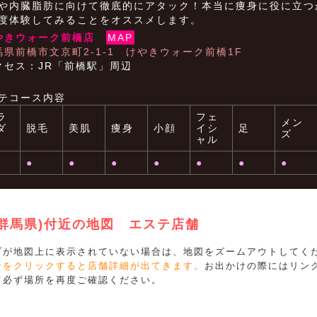
や内臓脂肪に向けて徹底的にアタック！本当に痩身に役に立つ
度体験してみることをオススメします。
やきウォーク前橋店
MAP
馬県前橋市文京町2-1-1 けやきウォーク前橋1F
クセス：JR「前橋駅」周辺
テコース内容
ラ
フェ
メン
ダ
脱毛
美肌
痩身
小顔
イシ
足
ズ
ャル
●
●
●
●
●
●
●
(群馬県)付近の地図 エステ店舗
プが地図上に表示されていない場合は、地図をズームアウトしてく
ンをクリックすると店舗詳細が出てきます。
お出かけの際にはリン
て必ず場所を再度ご確認ください。