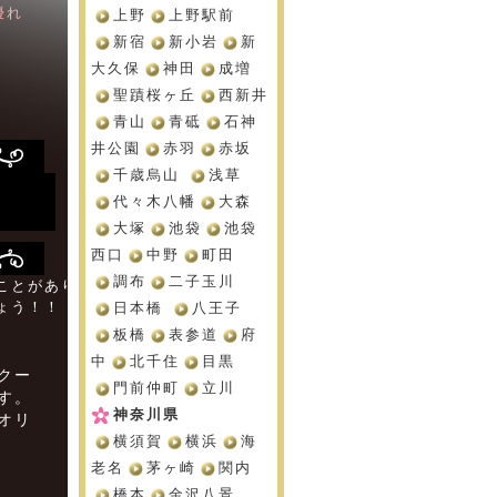
優れ
上野
上野駅前
新宿
新小岩
新
大久保
神田
成増
聖蹟桜ヶ丘
西新井
青山
青砥
石神
井公園
赤羽
赤坂
千歳烏山
浅草
代々木八幡
大森
大塚
池袋
池袋
西口
中野
町田
調布
二子玉川
ことがあり
ょう！！
日本橋
八王子
板橋
表参道
府
中
北千住
目黒
クー
門前仲町
立川
す。
神奈川県
オリ
横須賀
横浜
海
老名
茅ヶ崎
関内
橋本
金沢八景