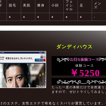
ラ
フェ
メン
ダ
脱毛
美肌
痩身
小顔
イシ
足
ズ
ャル
●
●
●
●
●
●
-
ダンディハウス
体験コース
￥5250
たった一度の体験だけで全然違う
ますので、ぜひトライしてみまし
けのエステ。女性エステで有名なミスパリが運営しています。