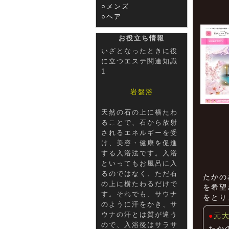
○メンズ
○ヘア
お役立ち情報
いざとなったときに役
に立つエステ関連知識
1
岩盤浴
天然の石の上に横たわ
ることで、石から放射
されるエネルギーを受
け、美容・健康を促進
する入浴法です。入浴
といってもお風呂に入
るのではなく、ただ石
たかの
の上に横たわるだけで
を希望
す。それでも、サウナ
をとり
のように汗をかき、サ
ウナの汗とは質が違う
●
元
ので、入浴後はサラサ
たか