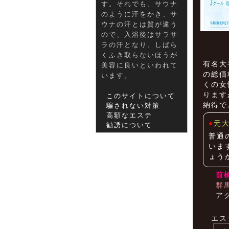
す。それでも、サウナ
のように汗をかき、サ
ウナの汗とは質が違う
ので、入浴後はサラサ
ラの汗となり、しばら
くふき取らないほうが
有名大
美容に良いといわれて
の総価
います。
くの女
ります
このサイトについて
納得で
騙されない対策
高額なエステ
●
元
勧誘について
普通
いま
ょう
前
群
ア
エス