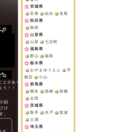
宮城県
石巻
仙台
名取
秋田県
秋田
山形県
山形
七日町
福島県
郡山
福島
栃木県
おやまゆうえん
宇
都宮
小山
ことがあり
群馬県
ょう！！
桐生
高崎
前橋
太田
小顔
茨城県
ひけ
取手
水戸
筑波
す。
土浦
埼玉県
有名