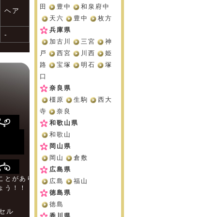
田
豊中
和泉府中
ヘア
天六
豊中
枚方
兵庫県
-
加古川
三宮
神
戸
西宮
川西
姫
路
宝塚
明石
塚
口
奈良県
橿原
生駒
西大
寺
奈良
和歌山県
和歌山
岡山県
岡山
倉敷
広島県
ことがあり
広島
福山
ょう！！
徳島県
徳島
セル
香川県