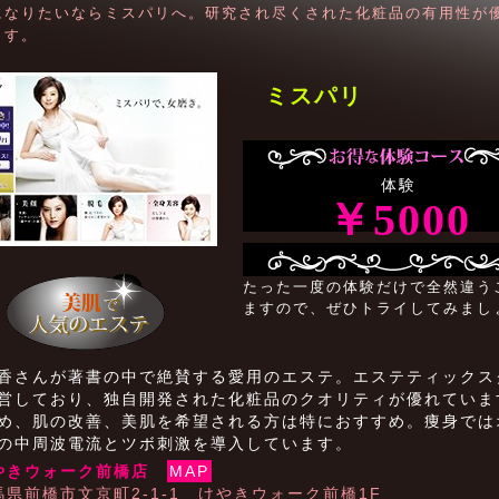
になりたいならミスパリへ。研究され尽くされた化粧品の有用性が
ます。
ミスパリ
体験
￥5000
たった一度の体験だけで全然違う
ますので、ぜひトライしてみまし
香さんが著書の中で絶賛する愛用のエステ。エステティックス
営しており、独自開発された化粧品のクオリティが優れていま
め、肌の改善、美肌を希望される方は特におすすめ。痩身では
の中周波電流とツボ刺激を導入しています。
やきウォーク前橋店
MAP
馬県前橋市文京町2-1-1 けやきウォーク前橋1F