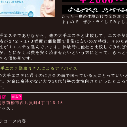
たった一度の体験だけで全然違う
ますので、ぜひトライしてみまし
手エステでありながら、他の大手エステと比較して、エステ契
格が１/２～１/３程度と価格面で非常に安いのが特徴。そのた
性がＪエステを選んでいます。体験時に他社と比較してみれば
が、とにかく出費を安く済ませたいという方にとって、きっと
きる価格帯です。
大手エステ勤務Ｎさんによるアドバイス
の大手エステに通うのにお金の面で困っている人にとっていい
す。お金に余裕がない方や20代前半の女性向けといったところ
か。
橋店
MAP
馬県前橋市西片貝町4丁目16-15
クセス：
テコース内容