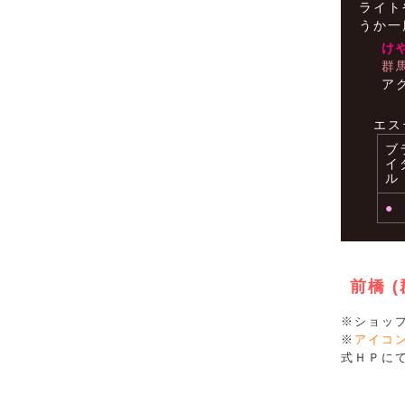
ライト
うか一
け
群
ア
エス
ブ
イ
ル
●
前橋 
※ショッ
※
アイコ
式ＨＰに