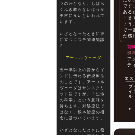
ラの汗となり、しばら
です
くふき取らないほうが
ある
美容に良いといわれて
１番
います。
ょう
で一
いざとなったときに役
た感
に立つエステ関連知識
2
前
群
アーユルヴェーダ
ア
テ
五千年以上の昔からイ
ンドに伝わる伝統療法
エス
のことです。アーユル
ブ
ヴェーダはサンスクリ
イ
ット語ですが、「生命
ル
の科学」という意味を
持ちます。対処療法で
●
はなく、根本治療の概
念に基づいています。
いざとなったときに役