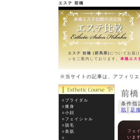
エステ 前橋
エステ
ＴＯＰ＞前橋 (群馬県)
エステ 前橋 (群馬県)
についてお届
ンをご案内しております。
本格エス
※当サイトの記事は、アフィリエ
前橋
○ブライダル
条件指
○痩身
肌
│
足
○小顔
○フェイシャル
○脱毛
フェ
○美肌
いま
○­