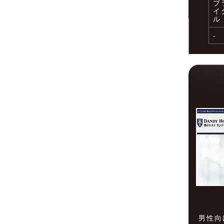
ブ
イ
ル
-
男性向