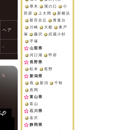
厚木
溝の口
小
田原
上大岡
新横浜
新百合丘
青葉台
川崎
大船
東戸
ヘア
塚
藤沢
武蔵小杉
平塚
-
山梨県
河口湖
甲府
長野県
松本
長野
こち
新潟県
燕
新潟
千秋
長岡
富山県
富山
石川県
金沢
静岡県