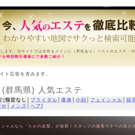
けします。当サイトでは女性をメインに（男性あり）ベストのエステ・
テを特別割引価格にて多数ご紹介！
イト広告を含みます。
 (群馬県) 人気エステ
定[
指定なし
│
ブライダル
│
痩身
│
小顔
│
フェイシャル
│
脱
痩せ
│
メンズ
│
ヘア
]
イシャルなら「たかの友梨」が抜群！スタッフの接客マナーの良さ
す。