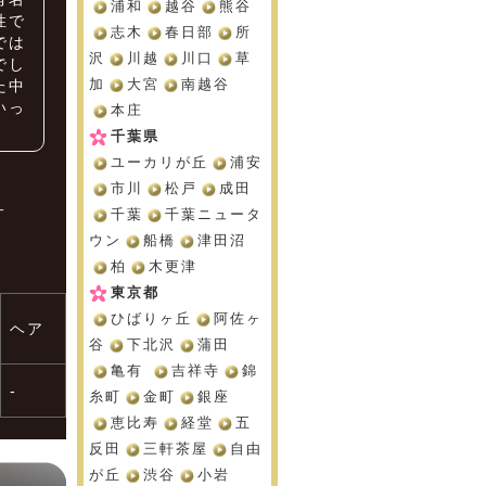
浦和
越谷
熊谷
性で
志木
春日部
所
では
沢
川越
川口
草
でし
加
大宮
南越谷
た中
いっ
本庄
千葉県
ユーカリが丘
浦安
市川
松戸
成田
サ
千葉
千葉ニュータ
ウン
船橋
津田沼
柏
木更津
東京都
ひばりヶ丘
阿佐ヶ
ヘア
谷
下北沢
蒲田
亀有
吉祥寺
錦
-
糸町
金町
銀座
恵比寿
経堂
五
反田
三軒茶屋
自由
が丘
渋谷
小岩