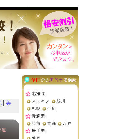
サロ
北海道
ススキノ
旭川
毛
│
美
札幌
帯広
青森県
弘前
青森
八戸
が違
岩手県
盛岡