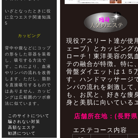
いざとなったときに役
に立つエステ関連知識
5
カッピング
現役アスリート達が使
ェーブ）とカッピング
背中や腹などにコップ
の形をした容器を装着
ローチ！東洋美容の気
し、吸引する方法で
テの融合が特徴。特に
す。これにより、血液
骨盤ダイエットは１５
やリンパの流れを改善
す。ハンドマッサージ
します。ただし、脂肪
を直接吸引するもので
ンパの流れを刺激して
はありません。カッピ
も、お尻と、好きな痩
ングは広範囲のツボ療
身と美肌に向いている
法に似ています。
店舗所在地：(長野県
このサイトについて
騙されない対策
高額なエステ
エステコース内容
勧誘について