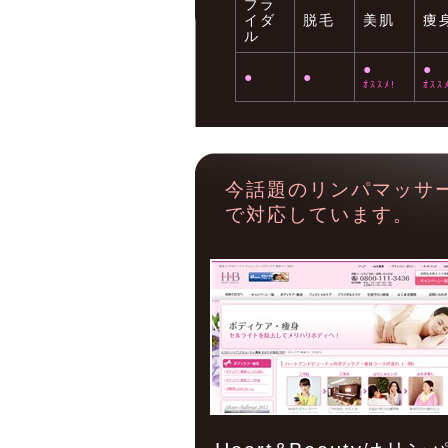
ブラ
イダ
脱毛
美肌
痩
ル
●
●
●
●
ｵｽｽﾒ!
ｵｽｽ
今話題のリンパマッサ
で対応しています。