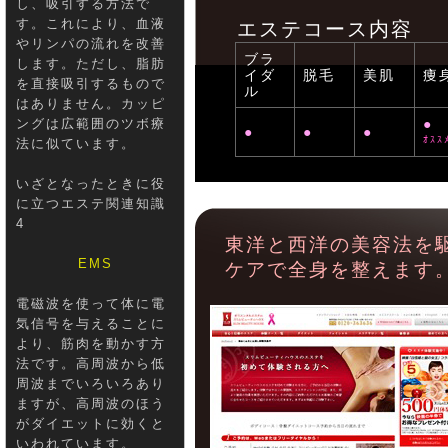
し、吸引する方法で
す。これにより、血液
エステコース内容
やリンパの流れを改善
ブラ
します。ただし、脂肪
イダ
脱毛
美肌
痩
を直接吸引するもので
ル
はありません。カッピ
ングは広範囲のツボ療
●
●
●
●
ｵｽｽ
法に似ています。
いざとなったときに役
に立つエステ関連知識
4
東洋と西洋の美容法を
EMS
ケアで全身を整えます
電磁波を使って体に電
気信号を与えることに
より、筋肉を動かす方
法です。高周波から低
周波までいろいろあり
ますが、高周波のほう
がダイエットに効くと
いわれています。