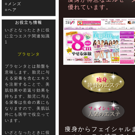
○メンズ
優れています。
○ヘア
お役立ち情報
いざとなったときに役
に立つエステ関連知識
1
プラセンタ
プラセンタとは胎盤を
意味します。胎児に与
える栄養を含むエキス
を注射することで、美
肌効果や若返り効果を
持ちます。胎児に与え
る栄養は生命の素にも
なりますので、美肌以
外にも医学で役立って
います。
痩身からフェイシャル
いざとなったときに役