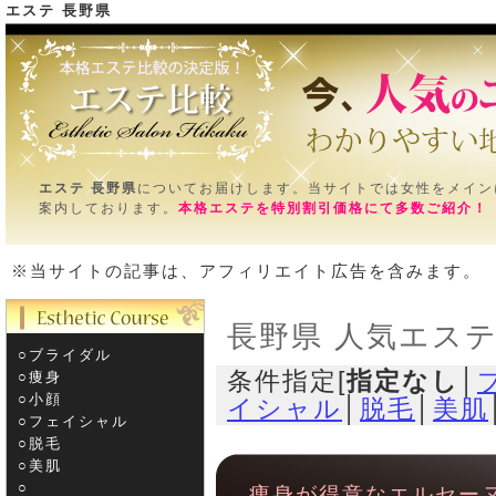
エステ 長野県
エステ
ＴＯＰ＞長野県
エステ 長野県
についてお届けします。当サイトでは女性をメイン
案内しております。
本格エステを特別割引価格にて多数ご紹介！
※当サイトの記事は、アフィリエイト広告を含みます。
長野県 人気エス
○ブライダル
条件指定[
指定なし
│
○痩身
○小顔
イシャル
│
脱毛
│
美肌
○フェイシャル
○脱毛
○美肌
○­
痩身が得意なエルセー