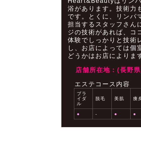
Heart&Beauty
浴があります。技術力
です。とくに、リンパ
担当するスタッフさん
ジの技術があれば、コ
体験でしっかりと技術
し、お店によっては個
どうかはお店によりま
店舗所在地：(長野県
エステコース内容
ブラ
イダ
脱毛
美肌
痩
ル
●
-
●
●