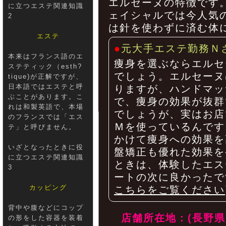
エルセーヌの特徴です
に立つエステ関連知識
ェイシャルでは今人気
2
は針を使わずに済む体
エステ
●
元大手エステ勤務Ｎ
本来はフランス語のエ
痩身を選ぶならエルセ
ステティック（esth?
でしょう。エルセーヌ
tique)が正解ですが、
日本語ではエステと呼
りますが、ハンドマッ
ぶことがあります。こ
で、痩身の効果が抜群
れは和製英語で、本場
でしょうが、実はお店
のフランスでは「エス
Ｍを使っているんです
テ」と呼びません。
かけて痩身への効果を
いざとなったときに役
盤矯正も優れた効果を
に立つエステ関連知識
ときは、体験したエス
3
ートの次に良かったで
カッピング
こちらをご覧ください
背中や腹などにコップ
店舗所在地：(長野県
の形をした容器を装着