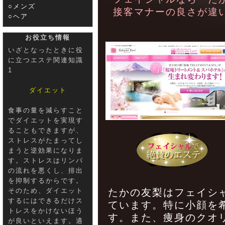
○メンズ
接客マナーの良さが違
○ヘア
お役立ち情報
いざとなったときに役
に立つエステ関連知識
1
ダイエット
食事の量を減らすこと
でダイエットを実現す
ることもできますが、
ストレスがたまってし
まうと逆効果になりま
す。ストレスはリンパ
の流れを悪くし、排出
を抑制するからです。
そのため、ダイエット
たかの友梨はフェイシ
するにはできるだけス
ています。特に小顔を
トレスをかけないほう
す。また、痩身のクオ
が良いといえます。適