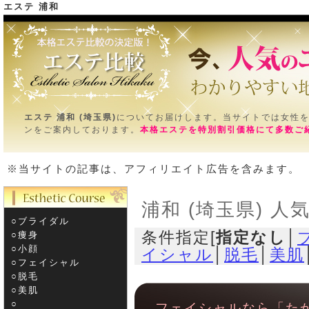
エステ 浦和
エステ
ＴＯＰ＞浦和 (埼玉県)
エステ 浦和 (埼玉県)
についてお届けします。当サイトでは女性
ンをご案内しております。
本格エステを特別割引価格にて多数ご
※当サイトの記事は、アフィリエイト広告を含みます。
浦和 (埼玉県) 人
○ブライダル
条件指定[
指定なし
│
○痩身
○小顔
イシャル
│
脱毛
│
美肌
○フェイシャル
○脱毛
○美肌
○­
フェイシャルなら「た