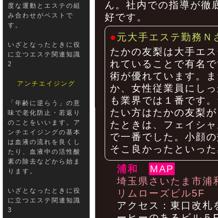
ん。社内での指導が徹
度な運動とエステの組
み合わせがベストで
好です。
す。
●
元大手エステ勤務Ｎ
いざとなったときに役
たかの友梨は大手エス
に立つエステ関連知識
れていることで有名で
2
術が優れています。ま
アンチエイジング
か、女性従業員にしっ
も業界では１番です。
「年齢に逆らう」の意
たい方はたかの友梨が
味で老化防止・若返り
のことをいいます。ア
たときは、フェイシャ
ンチエイジングの基本
で一番でした。小顔の
は血液の流れを良くし
そこ良かったといった
たり、血液中の活性酸
素の除去などから始ま
浦和
MAP
ります。
埼玉県さいたま市浦和
いざとなったときに役
リムローズビル5F
に立つエステ関連知識
アクセス：東口改札
3
ーヒーのあるビル５