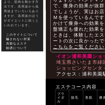
より、筋肉を動かす方
で、痩身の効果が抜群
法です。高周波から低
でしょうが、実はお店
周波までいろいろあり
ますが、高周波のほう
Ｍを使っているんです
がダイエットに効くと
かけて痩身への効果を
いわれています。
盤矯正も優れた効果を
ときは、体験したエス
このサイトについて
騙されない対策
ートの次に良かったで
高額なエステ
こちらをご覧ください
勧誘について
イオン浦和美園ショ
埼玉県さいたま市緑区
ショッピングセンタ－
アクセス：浦和美園
エステコース内容
ブラ
イダ
脱毛
美肌
痩
ル