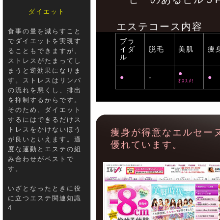
ダイエット
エステコース内容
食事の量を減らすこと
でダイエットを実現す
ブラ
イダ
脱毛
美肌
痩
ることもできますが、
ル
ストレスがたまってし
まうと逆効果になりま
●
●
-
●
す。ストレスはリンパ
ｵｽｽﾒ!
の流れを悪くし、排出
を抑制するからです。
そのため、ダイエット
するにはできるだけス
トレスをかけないほう
痩身が得意なエルセー
が良いといえます。適
優れています。
度な運動とエステの組
み合わせがベストで
す。
いざとなったときに役
に立つエステ関連知識
4