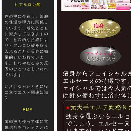
ヒアルロン酸
体の中に存在し、細胞
の保湿や弾力に関係し
ています。老化ととも
に減少してゆきますの
で、意図的な摂取によ
りヒアルロン酸を取り
入れることが美容に効
果的といわれていま
す。しわやたるみの原
因のひとつともいわれ
痩身からフェイシャル
ています。
エルセーヌの特徴です
いざとなったときに役
ェイシャルでは今人気
に立つエステ関連知識
は針を使わずに済む体
5
●
元大手エステ勤務Ｎ
EMS
痩身を選ぶならエルセ
電磁波を使って体に電
でしょう。エルセーヌ
気信号を与えることに
りますが、ハンドマッ