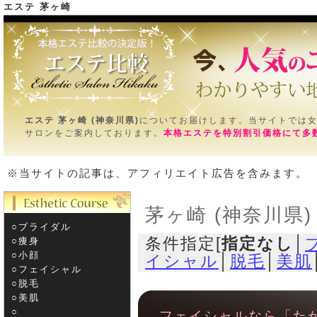
エステ 茅ヶ崎
エステ
ＴＯＰ＞茅ヶ崎 (神奈川県)
エステ 茅ヶ崎 (神奈川県)
についてお届けします。当サイトでは
サロンをご案内しております。
本格エステを特別割引価格にて多
※当サイトの記事は、アフィリエイト広告を含みます。
茅ヶ崎 (神奈川県
○ブライダル
条件指定[
指定なし
│
○痩身
○小顔
イシャル
│
脱毛
│
美肌
○フェイシャル
○脱毛
○美肌
○­
フェイシャルなら「た