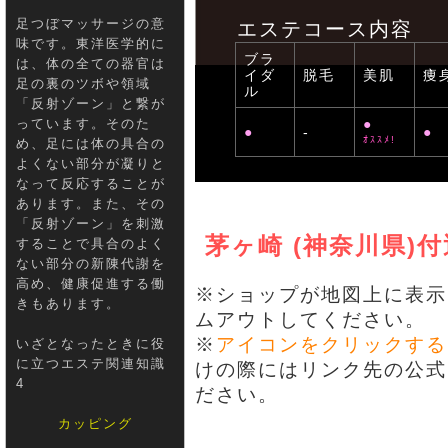
足つぼマッサージの意
エステコース内容
味です。東洋医学的に
ブラ
は、体の全ての器官は
イダ
脱毛
美肌
痩
足の裏のツボや領域
ル
「反射ゾーン」と繋が
っています。そのた
●
●
-
●
ｵｽｽﾒ!
め、足には体の具合の
よくない部分が凝りと
なって反応することが
あります。また、その
「反射ゾーン」を刺激
茅ヶ崎 (神奈川県
することで具合のよく
ない部分の新陳代謝を
高め、健康促進する働
※ショップが地図上に表示
きもあります。
ムアウトしてください。
※
アイコンをクリックする
いざとなったときに役
に立つエステ関連知識
けの際にはリンク先の公式
4
ださい。
カッピング