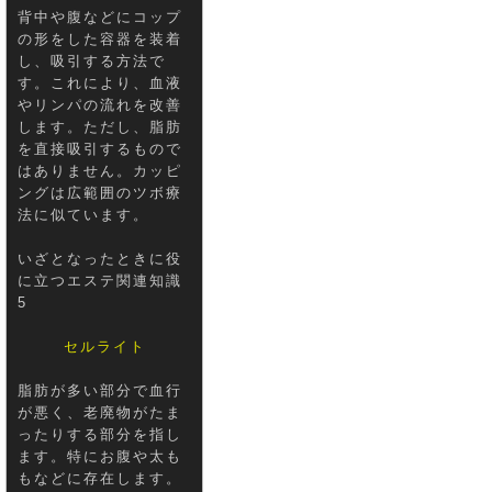
背中や腹などにコップ
の形をした容器を装着
し、吸引する方法で
す。これにより、血液
やリンパの流れを改善
します。ただし、脂肪
を直接吸引するもので
はありません。カッピ
ングは広範囲のツボ療
法に似ています。
いざとなったときに役
に立つエステ関連知識
5
セルライト
脂肪が多い部分で血行
が悪く、老廃物がたま
ったりする部分を指し
ます。特にお腹や太も
もなどに存在します。