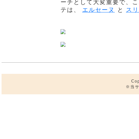
ーチとして大変重要で、こ
テは、
エルセーヌ
と
スリ
Co
※当