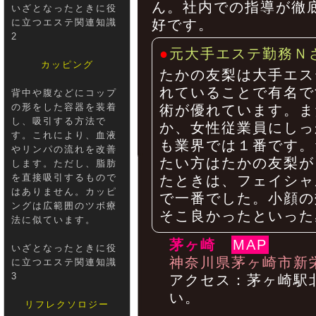
ん。社内での指導が徹
いざとなったときに役
に立つエステ関連知識
好です。
2
●
元大手エステ勤務Ｎ
カッピング
たかの友梨は大手エス
れていることで有名で
背中や腹などにコップ
の形をした容器を装着
術が優れています。ま
し、吸引する方法で
か、女性従業員にしっ
す。これにより、血液
も業界では１番です。
やリンパの流れを改善
たい方はたかの友梨が
します。ただし、脂肪
を直接吸引するもので
たときは、フェイシャ
はありません。カッピ
で一番でした。小顔の
ングは広範囲のツボ療
そこ良かったといった
法に似ています。
茅ヶ崎
MAP
いざとなったときに役
神奈川県茅ヶ崎市新栄
に立つエステ関連知識
3
アクセス：茅ヶ崎駅
い。
リフレクソロジー