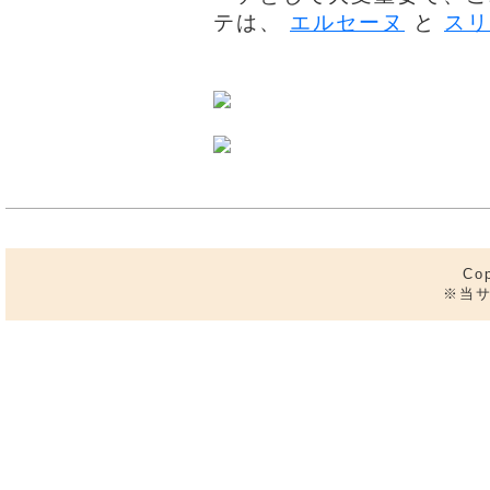
テは、
エルセーヌ
と
スリ
Co
※当