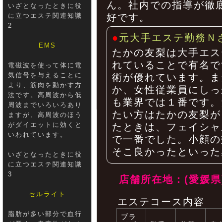
ん。社内での指導が徹
いざとなったときに役
に立つエステ関連知識
好です。
2
●
元大手エステ勤務Ｎ
EMS
たかの友梨は大手エス
れていることで有名で
電磁波を使って体に電
気信号を与えることに
術が優れています。ま
より、筋肉を動かす方
か、女性従業員にしっ
法です。高周波から低
も業界では１番です。
周波までいろいろあり
たい方はたかの友梨が
ますが、高周波のほう
がダイエットに効くと
たときは、フェイシャ
いわれています。
で一番でした。小顔の
そこ良かったといった
いざとなったときに役
に立つエステ関連知識
3
店舗所在地：(愛媛県
セルライト
エステコース内容
脂肪が多い部分で血行
ブラ