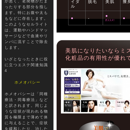
が悪く、老廃物がたま
イダ
脱毛
美肌
痩
ル
ったりする部分を指し
ます。特にお腹や太も
●
●
-
●
もなどに存在します。
ｵｽｽﾒ!
このようなセルライト
は、運動やハンドマッ
サージなどで血液やリ
ンパに流すことで除去
します。
美肌になりたいならミ
化粧品の有用性が優れ
いざとなったときに役
に立つエステ関連知識
4
ホメオパシー
ホメオパシーは「同種
療法・同毒療法」など
と訳されます。同じよ
うな症状が現われる物
質を極限まで薄めて体
に与えることで、症状
を緩和したり、治した