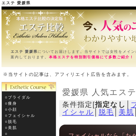
エステ 愛媛県
エステ
ＴＯＰ＞愛媛県
エステ 愛媛県
についてお届けします。当サイトでは女性をメイン
案内しております。
本格エステを特別割引価格にて多数ご紹介！
※当サイトの記事は、アフィリエイト広告を含みます。
愛媛県 人気エス
○ブライダル
条件指定[
指定なし
│
○痩身
○小顔
イシャル
│
脱毛
│
美肌
○フェイシャル
○脱毛
○美肌
○­
フェイシャルなら「た