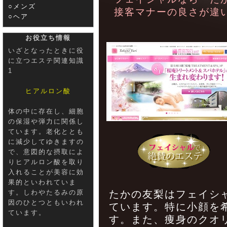
○メンズ
接客マナーの良さが違
○ヘア
お役立ち情報
いざとなったときに役
に立つエステ関連知識
1
ヒアルロン酸
体の中に存在し、細胞
の保湿や弾力に関係し
ています。老化ととも
に減少してゆきますの
で、意図的な摂取によ
りヒアルロン酸を取り
入れることが美容に効
果的といわれていま
す。しわやたるみの原
たかの友梨はフェイシ
因のひとつともいわれ
ています。特に小顔を
ています。
す。また、痩身のクオ