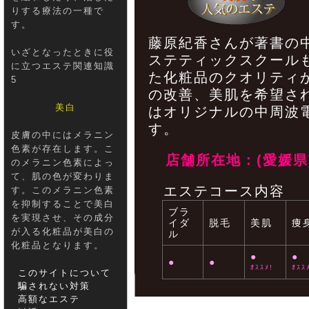
りする療法の一種で
す。
藤原紀香さんが著書の
いざとなったときに役
ステティックスクール
に立つエステ関連知識
た化粧品のクオリティ
5
の改善、美肌を希望さ
美白
はオリジナルの中周波
す。
皮膚の中にはメラニン
色素が存在します。こ
店舗所在地：(愛媛県
のメラニン色素によっ
て、肌の色が変わりま
エステコース内容
す。このメラニン色素
を抑制することで美白
ブラ
を実現させ、その成分
イダ
脱毛
美肌
痩
が入る化粧品が美白の
ル
化粧品となります。
●
●
●
●
ｵｽｽﾒ!
ｵｽｽ
このサイトについて
騙されない対策
高額なエステ