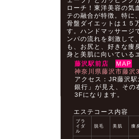
ェーブ）とカッピング
ローチ！東洋美容の気
テの融合が特徴。特に
骨盤ダイエットは１５
す。ハンドマッサージ
ンパの流れを刺激して
も、お尻と、好きな痩
身と美肌に向いている
藤沢駅前店
MAP
神奈川県藤沢市藤沢3
アクセス：JR藤沢
銀行」が見え、その
3Fになります。
エステコース内容
ブラ
イダ
脱毛
美肌
痩
ル