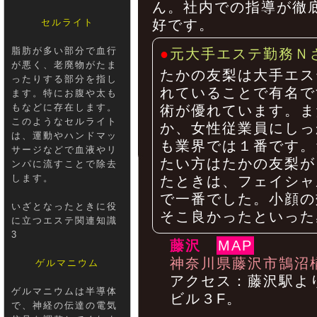
ん。社内での指導が徹
セルライト
好です。
脂肪が多い部分で血行
●
元大手エステ勤務Ｎ
が悪く、老廃物がたま
たかの友梨は大手エス
ったりする部分を指し
れていることで有名で
ます。特にお腹や太も
もなどに存在します。
術が優れています。ま
このようなセルライト
か、女性従業員にしっ
は、運動やハンドマッ
も業界では１番です。
サージなどで血液やリ
たい方はたかの友梨が
ンパに流すことで除去
します。
たときは、フェイシャ
で一番でした。小顔の
いざとなったときに役
そこ良かったといった
に立つエステ関連知識
3
藤沢
MAP
神奈川県藤沢市鵠沼
ゲルマニウム
アクセス：藤沢駅よ
ゲルマニウムは半導体
ビル３F。
で、神経の伝達の電気