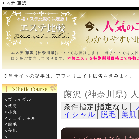
エステ 藤沢
エステ
ＴＯＰ＞藤沢 (神奈川県)
エステ 藤沢 (神奈川県)
についてお届けします。当サイトでは女
ロンをご案内しております。
本格エステを特別割引価格にて多数
※当サイトの記事は、アフィリエイト広告を含みます。
藤沢 (神奈川県) 
○ブライダル
条件指定[
指定なし
│
○痩身
○小顔
イシャル
│
脱毛
│
美肌
○フェイシャル
○脱毛
○美肌
○­
フェイシャルなら「た