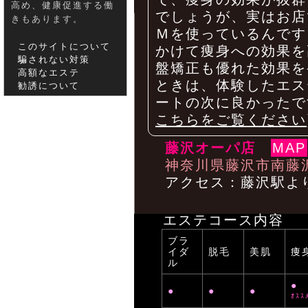
高め、健康促進する働
でしょうが、実はお店
きもあります。
Ｍを使っているんです
このサイトについて
かけて痩身への効果を
騙されない対策
盤矯正も優れた効果を
高額なエステ
ときは、体験したエス
勧誘について
ートの次に良かったで
こちらをご覧ください
藤沢オーパ店
MAP
神奈川県藤沢市南藤沢2
アクセス：藤沢駅よ
エステコース内容
ブラ
イダ
脱毛
美肌
痩
ル
●
●
●
●
ｵｽｽ