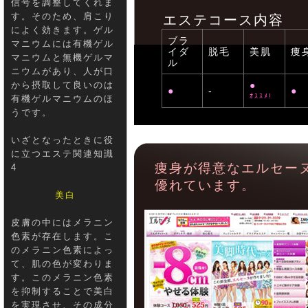
信号を調整してくれま
す。そのため、肩こり
エステコース内容
によく効きます。ゲル
ブラ
マニウムには有機ゲル
イダ
脱毛
美肌
痩
マニウムと無機ゲルマ
ル
ニウムがあり、人が口
から摂取して良いのは
●
●
-
●
ｵｽｽﾒ!
有機ゲルマニウムのほ
うです。
いざとなったときに役
に立つエステ関連知識
痩身が得意なエルセー
4
優れています。
美白
皮膚の中にはメラニン
色素が存在します。こ
のメラニン色素によっ
て、肌の色が変わりま
す。このメラニン色素
を抑制することで美白
を実現させ、その成分