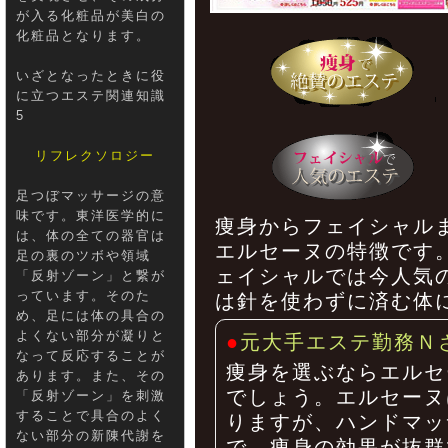
が入る化粧品が美白の
化粧品となります。
いざとなったときに役
に立つエステ関連知識
5
リフレクソロジー
足つぼマッサージの意
味です。東洋医学的に
痩身からフェイシャル
は、体の全ての器官は
エルセーヌの特徴です
足の裏のツボや領域
ェイシャルでは今人気
「反射ゾーン」と繋が
っています。そのた
は針を使わずに済む体
め、足には体の具合の
よくない部分が凝りと
●
元大手エステ勤務Ｎ
なって反応することが
痩身を選ぶならエルセ
あります。また、その
でしょう。エルセーヌ
「反射ゾーン」を刺激
することで具合のよく
りますが、ハンドマッ
ない部分の新陳代謝を
で、痩身の効果が抜群