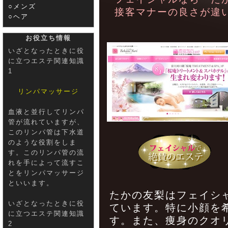
○メンズ
接客マナーの良さが違
○ヘア
お役立ち情報
いざとなったときに役
に立つエステ関連知識
1
リンパマッサージ
血液と並行してリンパ
管が流れていますが、
このリンパ管は下水道
のような役割をしま
す。このリンパ管の流
れを手によって流すこ
とをリンパマッサージ
といいます。
たかの友梨はフェイシ
いざとなったときに役
ています。特に小顔を
に立つエステ関連知識
す。また、痩身のクオ
2